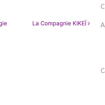
C
gie
La Compagnie KIKEÏ
A
C