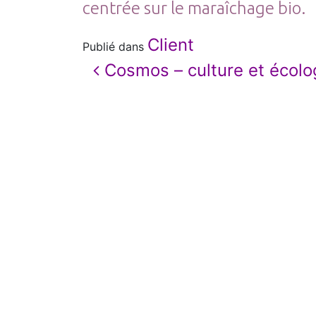
centrée sur le maraîchage bio.
Client
Publié dans
Navigation
Cosmos – culture et écolo
des
articles